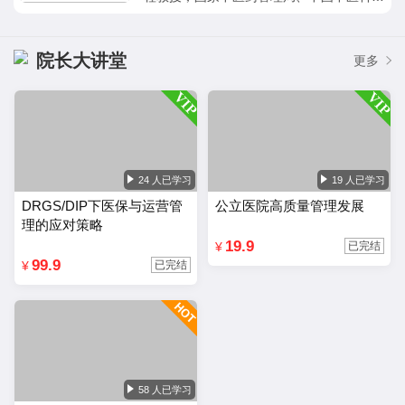
院研究生院医院管理特约课程教授，北京大
学、清华大学、人民大学、协和医学院等院
校医院管理类课程特约教授，郑州大学、云
院长大讲堂
更多
南大学、广西大学等 EMBA 中心《人力资
源开发与管理》主讲教授，第六届“全国
MBA 十大杰出教授”。医院管理与实践的的
实战型、学者型专家，其首倡并实践的“基
于员工幸福的医院发展与管理新模式”及其
十大模块（“分级诊疗”导向的医联体架构与
24 人已学习
19 人已学习
运行、“大健康”导向的业务体系及其构
DRGS/DIP下医保与运营管
公立医院高质量管理发展
建、“责任与担当”导向的文化体系及其构
理的应对策略
建、“标准与承诺”导向的管理体系及其构
19.9
¥
已完结
建、“效率和效果”导向的执行体系及其构
99.9
¥
已完结
建、“成长与成就”导向的员工发展体系及其
构建、“信任与信赖”导向的医院品牌体系及
其构建、“接触点与就医体验”导向的医院服
务体系及其构建、“量化与流程”导向的后勤
保障体系及其构建、“成长”导向的子女教育
的理念与方法）实现了医院管理理论与实践
58 人已学习
的完美结合，取得了良好的社会与经济效