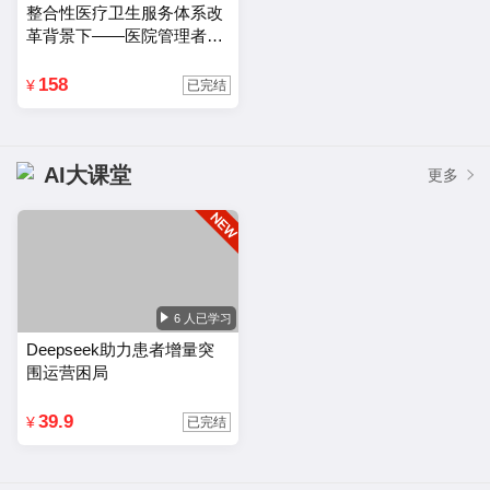
益。已在全国 31 个省（市）、自治区近千
整合性医疗卫生服务体系改
家医院举办医院管理专题讲座，先后主持多
革背景下——医院管理者的
家医院的系统咨询与方案设计工作。
能力结构及其优化路径
158
¥
已完结
AI大课堂
更多
6 人已学习
Deepseek助力患者增量突
围运营困局
39.9
¥
已完结