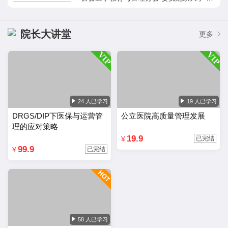
海交大 同济大学 复旦大学 厦门大学 华侨
大学 浙江大学 兰州大学 特聘讲师国家职业
规划师国际ACI注册培训师浙江省护理员资
院长大讲堂
更多
格认证讲师8年医院品牌、服务运营实战经
验10年医院、科室精细化管理经验实战经
验：☆ 8年医疗机构品牌、服务实战经验，
医院的医疗服务、科室运营、科室品牌塑
造、新媒体营销、医院服务团队打造等培
训，曾服务于浙江省中医院、浙江中医药大
24 人已学习
19 人已学习
学附属第三医院、西南医科大学附属中医
DRGS/DIP下医保与运营管
公立医院高质量管理发展
院、中山大学附属肿瘤医院、四川省人民医
理的应对策略
院、泉州市第一人民医院、重庆市涪陵区中
19.9
¥
已完结
医院、，累计授课近1000场次，深受医疗
99.9
¥
已完结
机构和医务工作者的追捧与喜爱。☆ 10年
医院医教科室工作经历，从医院服务窗口岗
位、科室运营、医院体系管理等医疗行业不
同层面的岗位历练，累积大量结合一线工作
者实际的服务管理经验。在医疗体制改革不
断推进，两票制、医生多点执业、民间资本
58 人已学习
涌入的情况下，不断深入研究医院新运营思