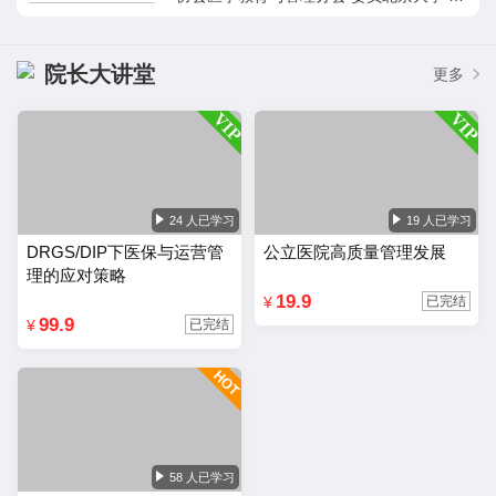
海交大 同济大学 复旦大学 厦门大学 华侨
大学 浙江大学 兰州大学 特聘讲师国家职业
规划师国际ACI注册培训师浙江省护理员资
院长大讲堂
更多
格认证讲师8年医院品牌、服务运营实战经
验10年医院、科室精细化管理经验实战经
验：☆ 8年医疗机构品牌、服务实战经验，
医院的医疗服务、科室运营、科室品牌塑
造、新媒体营销、医院服务团队打造等培
训，曾服务于浙江省中医院、浙江中医药大
24 人已学习
19 人已学习
学附属第三医院、西南医科大学附属中医
DRGS/DIP下医保与运营管
公立医院高质量管理发展
院、中山大学附属肿瘤医院、四川省人民医
理的应对策略
院、泉州市第一人民医院、重庆市涪陵区中
19.9
¥
已完结
医院、，累计授课近1000场次，深受医疗
99.9
¥
已完结
机构和医务工作者的追捧与喜爱。☆ 10年
医院医教科室工作经历，从医院服务窗口岗
位、科室运营、医院体系管理等医疗行业不
同层面的岗位历练，累积大量结合一线工作
者实际的服务管理经验。在医疗体制改革不
断推进，两票制、医生多点执业、民间资本
58 人已学习
涌入的情况下，不断深入研究医院新运营思