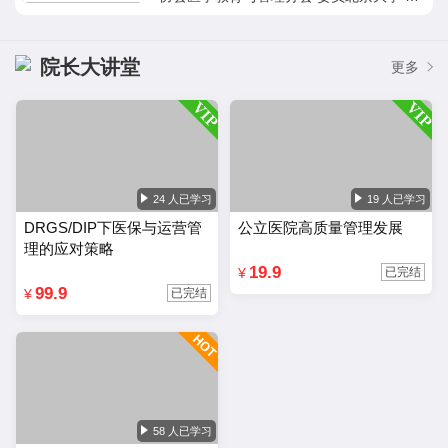
海交大 同济大学 复旦大学 厦门大学 华侨
大学 浙江大学 兰州大学 特聘讲师国家职业
规划师国际ACI注册培训师浙江省护理员资
院长大讲堂
更多
格认证讲师8年医院品牌、服务运营实战经
验10年医院、科室精细化管理经验实战经
验：☆ 8年医疗机构品牌、服务实战经验，
医院的医疗服务、科室运营、科室品牌塑
造、新媒体营销、医院服务团队打造等培
训，曾服务于浙江省中医院、浙江中医药大
24 人已学习
19 人已学习
学附属第三医院、西南医科大学附属中医
DRGS/DIP下医保与运营管
公立医院高质量管理发展
院、中山大学附属肿瘤医院、四川省人民医
理的应对策略
院、泉州市第一人民医院、重庆市涪陵区中
19.9
¥
已完结
医院、，累计授课近1000场次，深受医疗
99.9
¥
已完结
机构和医务工作者的追捧与喜爱。☆ 10年
医院医教科室工作经历，从医院服务窗口岗
位、科室运营、医院体系管理等医疗行业不
同层面的岗位历练，累积大量结合一线工作
者实际的服务管理经验。在医疗体制改革不
断推进，两票制、医生多点执业、民间资本
58 人已学习
涌入的情况下，不断深入研究医院新运营思